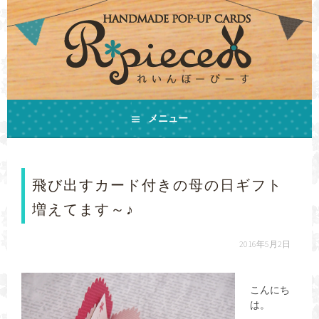
コ
ン
テ
ン
ツ
へ
ス
手作りの飛び出すカードとHAPPYをお届けします
キ
メニュー
ハンドメイドカード
ッ
プ
R*PIECE(れいんぼーぴ
飛び出すカード付きの母の日ギフト
ーす)
増えてます～♪
2016年5月2日
こんにち
は。