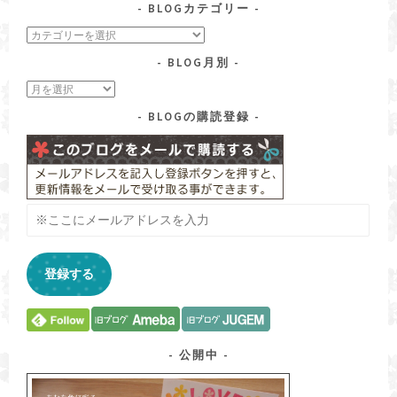
BLOGカテゴリー
blog
カ
BLOG月別
テ
ゴ
blog
リ
月
ー
BLOGの購読登録
別
※
こ
こ
に
登録する
メ
ー
ル
ア
ド
公開中
レ
ス
を