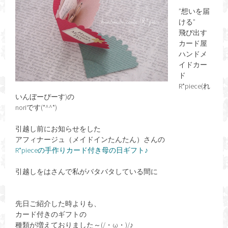
”想いを届
ける”
飛び出す
カード屋
ハンドメ
イドカー
ド
R*piece(れ
いんぼーぴーす)の
noriです(*^^*)
引越し前にお知らせをした
アフィナージュ（メイドインたんたん）さんの
R*pieceの手作りカード付き母の日ギフト♪
引越しをはさんで私がバタバタしている間に
先日ご紹介した時よりも、
カード付きのギフトの
種類が増えておりました～(/・ω・)/♪