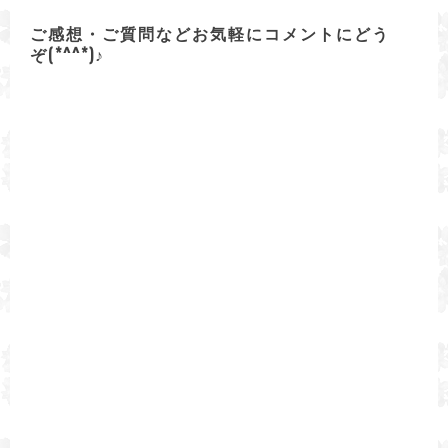
ー
ご感想・ご質問などお気軽にコメントにどう
シ
ョ
ぞ(*^^*)♪
ン