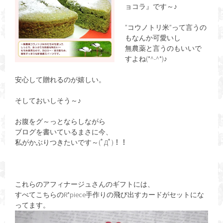
ョコラ』です～♪
”コウノトリ米”って言うの
もなんか可愛いし
無農薬と言うのもいいで
すよね(*^-^*)♪
安心して贈れるのが嬉しい。
そしておいしそう～♪
お腹をグ～っとならしながら
ブログを書いているまさに今、
私がかぶりつきたいです～(ﾟДﾟ)！！
これらのアフィナージュさんのギフトには、
すべてこちらのR*piece手作りの飛び出すカードがセットにな
ってます。