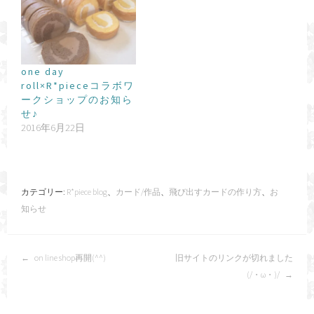
one day
roll×R*pieceコラボワ
ークショップのお知ら
せ♪
2016年6月22日
カテゴリー:
R*piece blog
、
カード/作品
、
飛び出すカードの作り方
、
お
知らせ
投
on line shop再開(^^)
旧サイトのリンクが切れました
稿
(/・ω・)/
ナ
ビ
ゲ