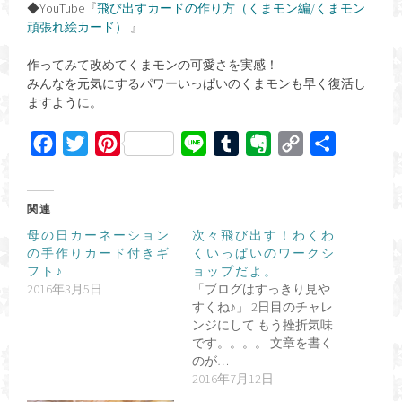
◆YouTube『
飛び出すカードの作り方（くまモン編/くまモン
頑張れ絵カード）
』
作ってみて改めてくまモンの可愛さを実感！
みんなを元気にするパワーいっぱいのくまモンも早く復活し
ますように。
F
T
P
L
T
E
C
共
a
w
i
i
u
v
o
有
c
i
n
n
m
e
p
関連
e
t
t
e
b
r
y
母の日カーネーション
次々飛び出す！わくわ
b
t
e
l
n
L
の手作りカード付きギ
くいっぱいのワークシ
o
e
r
r
o
i
フト♪
ョップだよ。
2016年3月5日
「ブログはすっきり見や
o
r
e
t
n
すくね♪」 2日目のチャレ
k
s
e
k
ンジにして もう挫折気味
です。。。。 文章を書く
t
のが…
2016年7月12日