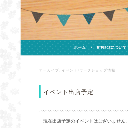
コ
ン
テ
ン
ツ
へ
ス
手作りの飛び出すカードとHAPPYをお届けし
キ
ホーム
R*PIECEについて
ハンドメイドカード
ッ
プ
アーカイブ:
イベント/ワークショップ情報
イベント出店予定
現在出店予定のイベントはございません