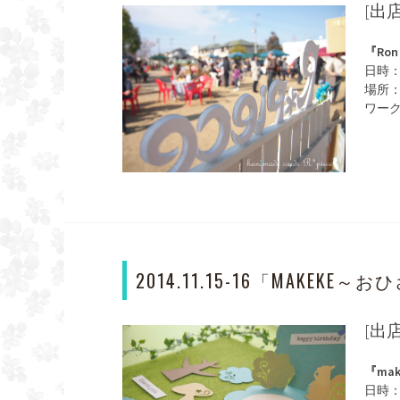
[出
『Ron 
日時：2
場所：L
ワー
2014.11.15-16「MAKEKE
[出
『ma
日時：2