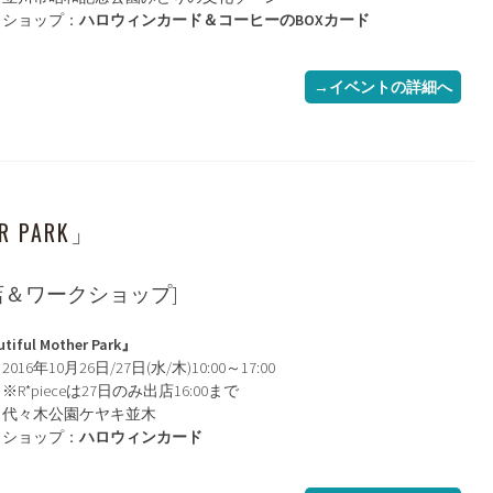
クショップ：
ハロウィンカード＆コーヒーのBOXカード
→イベントの詳細へ
ER PARK」
店＆ワークショップ]
tiful Mother Park』
016年10月26日/27日(水/木)10:00～17:00
pieceは27日のみ出店16:00まで
：代々木公園ケヤキ並木
クショップ：
ハロウィンカード