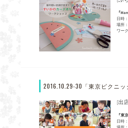
『Mama
日時：2
場所
ワー
2016.10.29-30「東京ピクニッ
[出
『東京
日時：2
場所