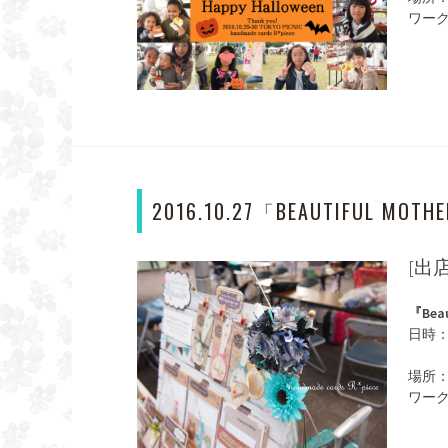
ワー
2016.10.27「BEAUTIFUL MOTH
[出
『Beau
日時：2
※R*
場所
ワー