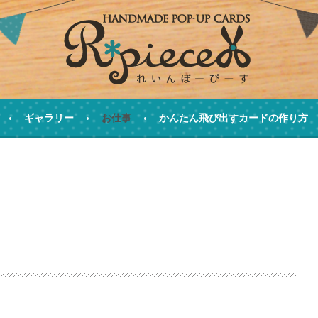
ます
ギャラリー
お仕事
かんたん飛び出すカードの作り方
R*PIECE(れいんぼーぴー
。