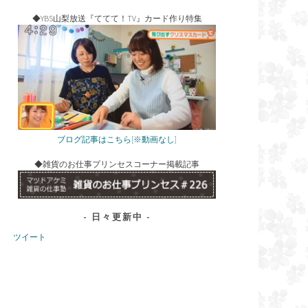
◆YBS山梨放送『ててて！TV』カード作り特集
ブログ記事はこちら[※動画なし]
◆雑貨のお仕事プリンセスコーナー掲載記事
日々更新中
ツイート