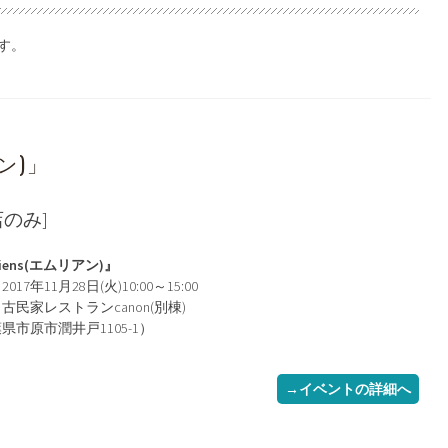
す。
アン)」
店のみ]
iens(エムリアン)』
017年11月28日(火)10:00～15:00
古民家レストランcanon(別棟)
県市原市潤井戸1105-1）
→イベントの詳細へ