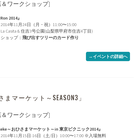
店＆ワークショップ]
Ron 2014』
014年11月24日（月・祝）11:00〜15:00
a Casita & 住吉3号公園(山梨県甲府市住吉4丁目)
クショップ：
飛び出すツリーのカード作り
→イベントの詳細へ
～おひさまマーケット～SEASON3」
店＆ワークショップ]
keke～おひさまマーケット～in 東京ピクニック2014』
014年11月15日-16日（土/日）10:00〜17:00 ※入場無料