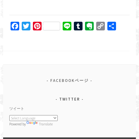
F
T
P
L
T
E
C
共
a
w
i
i
u
v
o
有
c
i
n
n
m
e
p
e
t
t
e
b
r
y
b
t
e
l
n
L
o
e
r
r
o
i
o
r
e
t
n
FACEBOOKページ
k
s
e
k
t
TWITTER
ツイート
Powered by
Translate