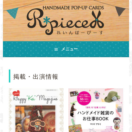
コ
ン
テ
ン
ツ
へ
ス
手作りの飛び出すカードとHAPPYをお届けします
キ
メニュー
ハンドメイドカード
ッ
プ
R*PIECE(れいんぼーぴ
掲載・出演情報
ーす)