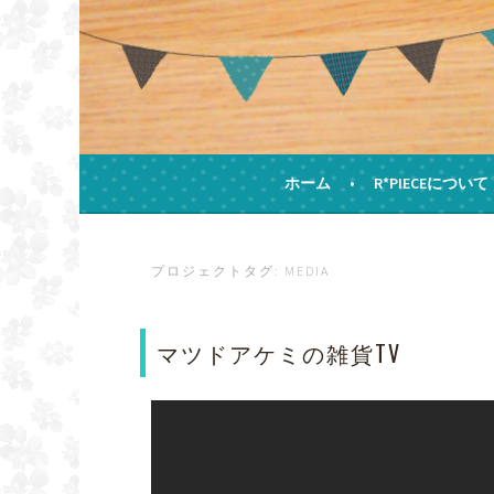
コ
ン
テ
ン
ツ
へ
ス
手作りの飛び出すカードとHAPPYをお届けし
キ
ホーム
R*PIECEについて
ハンドメイドカード
ッ
プ
プロジェクトタグ:
MEDIA
マツドアケミの雑貨TV