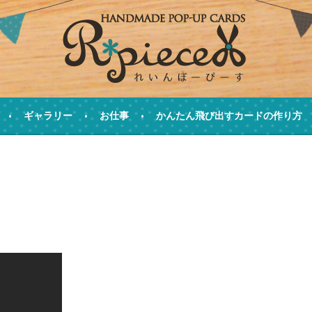
ます
ギャラリー
お仕事
かんたん飛び出すカードの作り方
R*PIECE(れいんぼーぴー