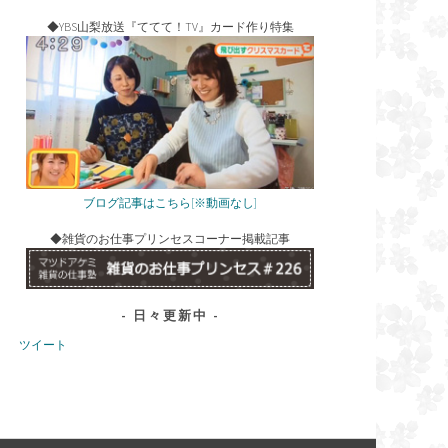
◆YBS山梨放送『ててて！TV』カード作り特集
ブログ記事はこちら[※動画なし]
◆雑貨のお仕事プリンセスコーナー掲載記事
日々更新中
ツイート