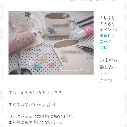
久しぶり
の大きな
イベント♪
東京ピク
ニック
2016
いまから
楽しみ～
～～
(*^^*)♪
でも、え？あと1か月！！？？
すぐではないかっ(；ﾟДﾟ)！
ワークショップの内容は決めたけど、
まだ何にも準備してないよー。