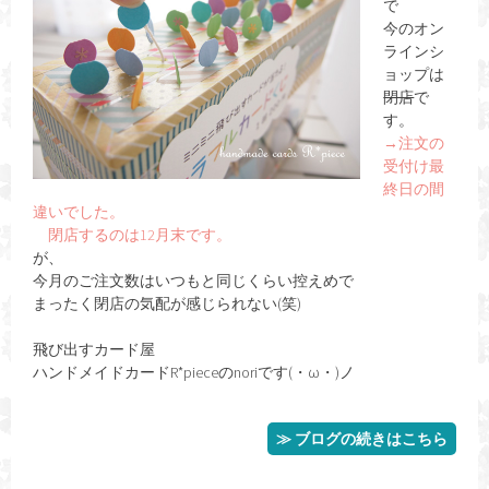
で
今のオン
ラインシ
ョップは
閉店
で
す。
→注文の
受付け最
終日の間
違いでした。
閉店するのは12月末です。
が、
今月のご注文数はいつもと同じくらい控えめで
まったく閉店の気配が感じられない(笑)
飛び出すカード屋
ハンドメイドカードR*pieceのnoriです(・ω・)ノ
≫ ブログの続きはこちら