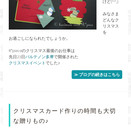
けど(^^;)
みなさま
どんなク
リスマス
を
お過ごしになられたでしょうか。
R*pieceのクリスマス最後のお仕事は
先日23日
パルテノン多摩
で開催された
クリスマスイベント
でした♪
≫ ブログの続きはこちら
クリスマスカード作りの時間も大切
な贈りもの♪