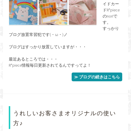
イドカー
ドR*piece
のnoriで
す。
すっかり
ブログ放置常習犯です(・ω・)ノ
ブログはすっかり放置していますが・・・
最近あるところでは・・・
R*piece情報毎日更新されてるんですってよ！
≫ ブログの続きはこちら
うれしいお客さまオリジナルの使い
方♪