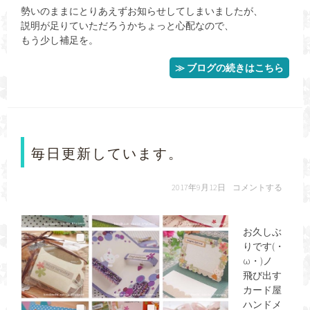
勢いのままにとりあえずお知らせしてしまいましたが、
説明が足りていただろうかちょっと心配なので、
もう少し補足を。
≫ ブログの続きはこちら
毎日更新しています。
2017年9月12日
コメントする
お久しぶ
りです(・
ω・)ノ
飛び出す
カード屋
ハンドメ