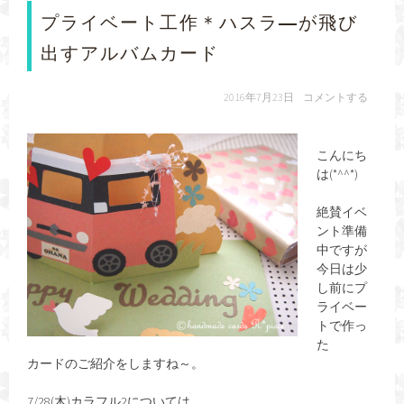
プライベート工作＊ハスラ―が飛び
出すアルバムカード
2016年7月23日
コメントする
こんにち
は(*^^*)
絶賛イベ
ント準備
中ですが
今日は少
し前にプ
ライベー
トで作っ
た
カードのご紹介をしますね～。
7/28(木)カラフル2については