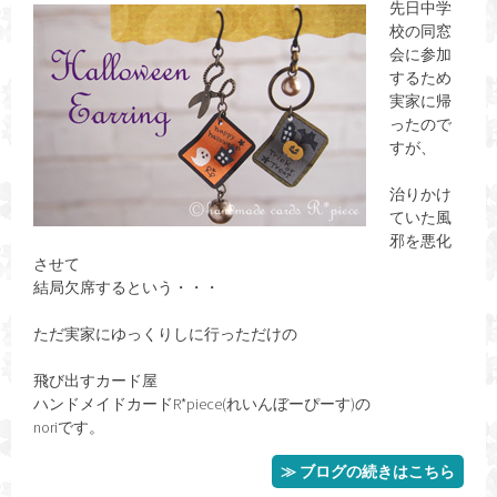
先日中学
校の同窓
会に参加
するため
実家に帰
ったので
すが、
治りかけ
ていた風
邪を悪化
させて
結局欠席するという・・・
ただ実家にゆっくりしに行っただけの
飛び出すカード屋
ハンドメイドカードR*piece(れいんぼーぴーす)の
noriです。
≫ ブログの続きはこちら