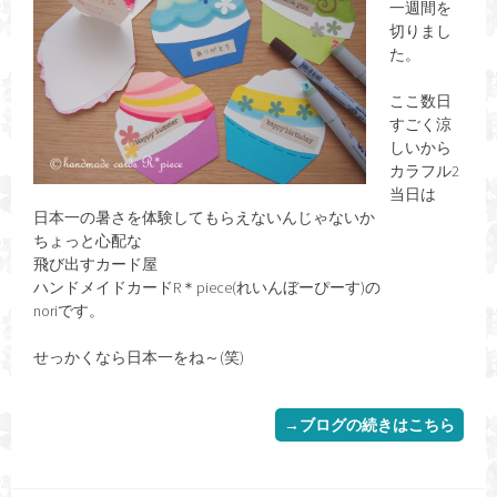
一週間を
切りまし
た。
ここ数日
すごく涼
しいから
カラフル2
当日は
日本一の暑さを体験してもらえないんじゃないか
ちょっと心配な
飛び出すカード屋
ハンドメイドカードR＊piece(れいんぼーぴーす)の
noriです。
せっかくなら日本一をね～(笑)
→ブログの続きはこちら