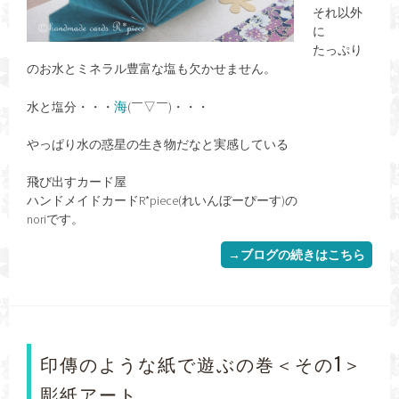
それ以外
に
たっぷり
のお水とミネラル豊富な塩も欠かせません。
水と塩分・・・
海
(￣▽￣)・・・
やっぱり水の惑星の生き物だなと実感している
飛び出すカード屋
ハンドメイドカードR*piece(れいんぼーぴーす)の
noriです。
→ブログの続きはこちら
印傳のような紙で遊ぶの巻＜その1＞
彫紙アート