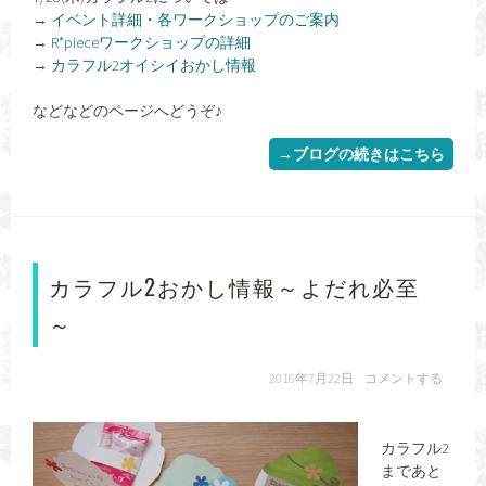
→
イベント詳細・各ワークショップのご案内
→
R*pieceワークショップの詳細
→
カラフル2オイシイおかし情報
などなどのページへどうぞ♪
→ブログの続きはこちら
カラフル2おかし情報～よだれ必至
～
2016年7月22日
コメントする
カラフル2
まであと