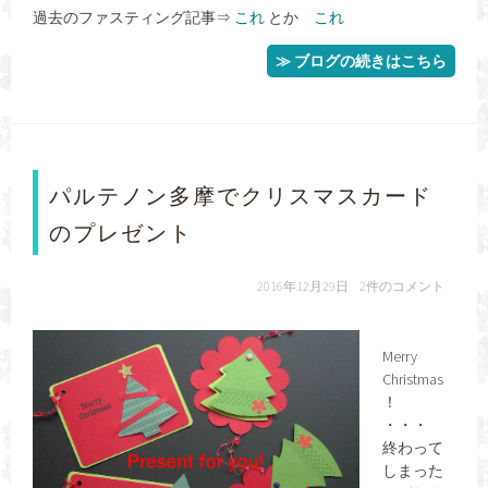
過去のファスティング記事⇒
これ
とか
これ
≫ ブログの続きはこちら
パルテノン多摩でクリスマスカード
のプレゼント
2016年12月29日
2件のコメント
Merry
Christmas
！
・・・
終わって
しまった