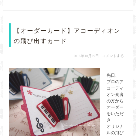
【オーダーカード】アコーディオン
の飛び出すカード
2016年10月19日
コメントする
先日、
プロのア
コーディ
オン奏者
の方から
オーダー
をいただ
き
オリジナ
ルの飛び