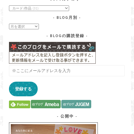
blog
カ
BLOG月別
テ
ゴ
blog
リ
月
ー
BLOGの購読登録
別
※
こ
こ
に
登録する
メ
ー
ル
ア
ド
公開中
レ
ス
を
入