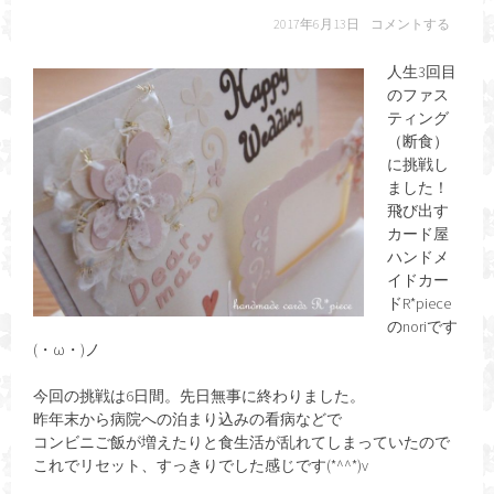
2017年6月13日
コメントする
人生3回目
のファス
ティング
（断食）
に挑戦し
ました！
飛び出す
カード屋
ハンドメ
イドカー
ドR*piece
のnoriです
(・ω・)ノ
今回の挑戦は6日間。先日無事に終わりました。
昨年末から病院への泊まり込みの看病などで
コンビニご飯が増えたりと食生活が乱れてしまっていたので
これでリセット、すっきりでした感じです(*^^*)v