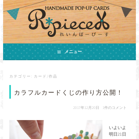
コ
ン
テ
ン
ツ
へ
ス
手作りの飛び出すカードとHAPPYをお届けします
キ
メニュー
ハンドメイドカード
ッ
プ
R*PIECE(れいんぼーぴ
カテゴリー:
カード/作品
ーす)
カラフルカードくじの作り方公開！
2017年12月20日
1件のコメント
いよいよ
明日21日