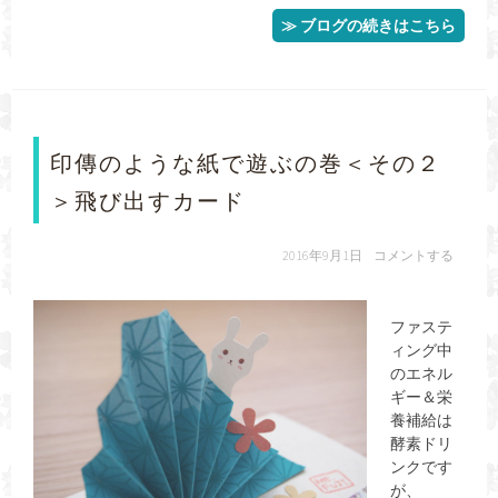
≫ ブログの続きはこちら
印傳のような紙で遊ぶの巻＜その２
＞飛び出すカード
2016年9月1日
コメントする
ファステ
ィング中
のエネル
ギー＆栄
養補給は
酵素ドリ
ンクです
が、