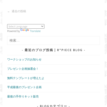
投
過去の投稿
稿
ナ
ビ
ゲ
Powered by
Translate
ー
シ
検
ョ
索:
ン
最近のブログ投稿 | R*PIECE BLOG
ワークショップのお知らせ
プレゼント企画抽選会！
無料テンプレートが増えたよ
平成最後のプレゼント企画
最後の手作りキット販売
BLOGカテゴリー