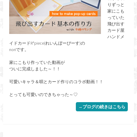
りずっと
家にこも
っていた
飛び出す
カード屋
ハンドメ
イドカードR*piece(れいんぼーぴーす)の
noriです。
家にこもり作っていた動画が
ついに完成しました～！！
可愛いキャラ＆唄とカード作りのコラボ動画！！
とっても可愛いのできちゃった～♡
→ブログの続きはこちら