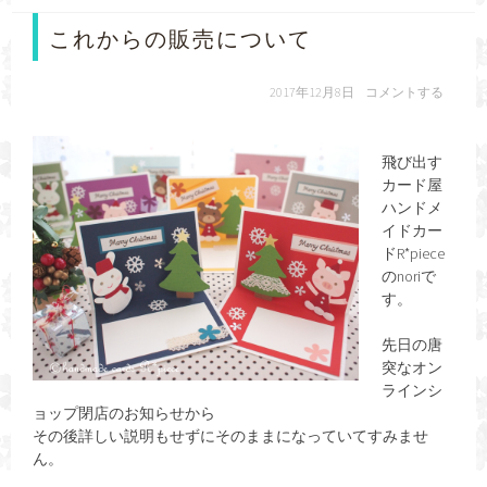
これからの販売について
2017年12月8日
コメントする
飛び出す
カード屋
ハンドメ
イドカー
ドR*piece
のnoriで
す。
先日の唐
突なオン
ラインシ
ョップ閉店のお知らせから
その後詳しい説明もせずにそのままになっていてすみませ
ん。