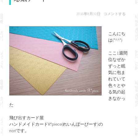
2016年8月31日
コメントする
こんにち
は(*^^*)
ここ1週間
位なぜか
ずっと眠
気に包ま
れていて
色々とや
る気の起
きなかっ
た
飛び出すカード屋
ハンドメイドカードR*piece(れいんぼーぴーす)の
noriです。