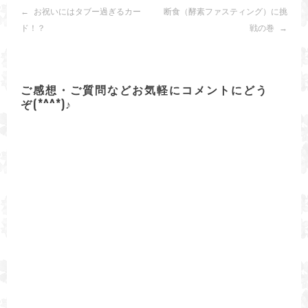
投
お祝いにはタブー過ぎるカー
断食（酵素ファスティング）に挑
稿
ド！？
戦の巻
ナ
ビ
ゲ
ー
ご感想・ご質問などお気軽にコメントにどう
シ
ョ
ぞ(*^^*)♪
ン