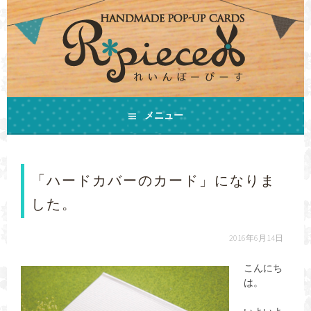
コ
ン
テ
ン
ツ
へ
ス
手作りの飛び出すカードとHAPPYをお届けします
キ
メニュー
ハンドメイドカード
ッ
プ
R*PIECE(れいんぼーぴ
「ハードカバーのカード」になりま
ーす)
した。
2016年6月14日
こんにち
は。