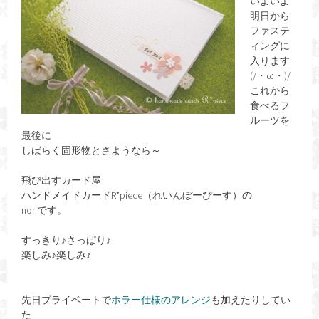
いよいよ
明日から
ファステ
ィングに
入ります
(/・ω・)/
これから
食べるフ
ルーツを
最後に
しばらく固形物とさようなら～
飛び出すカード屋
ハンドメイドカードR*piece（れいんぼーぴーす）の
noriです。
すっきり♪さっぱり♪
楽しみ♪楽しみ♪
先日プライベートで
ホラー仕様のアレンジ
も加えたりしてい
た