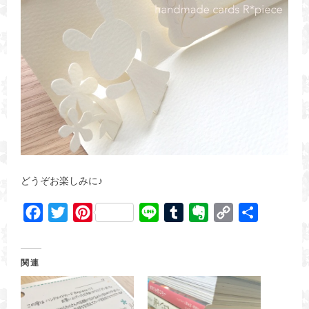
どうぞお楽しみに♪
F
T
P
L
T
E
C
共
a
w
i
i
u
v
o
有
c
i
n
n
m
e
p
関連
e
t
t
e
b
r
y
b
t
e
l
n
L
o
e
r
r
o
i