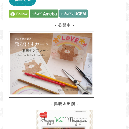
ー
ル
ア
ド
公開中
レ
ス
を
入
力
掲載＆出演