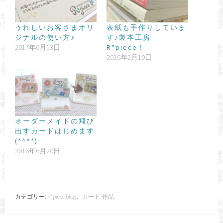
o
r
e
t
n
k
s
e
k
うれしいお客さまオリ
表紙も手作りしていま
ジナルの使い方♪
す♪製本工房
t
2017年6月13日
R*piece！
2016年2月10日
オーダーメイドの飛び
出すカードはじめます
(*^^*)
2016年6月20日
カテゴリー:
R*piece blog
、
カード/作品