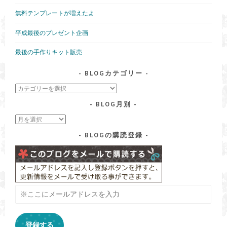
無料テンプレートが増えたよ
平成最後のプレゼント企画
最後の手作りキット販売
BLOGカテゴリー
blog
カ
BLOG月別
テ
ゴ
blog
リ
月
ー
BLOGの購読登録
別
※
こ
こ
に
登録する
メ