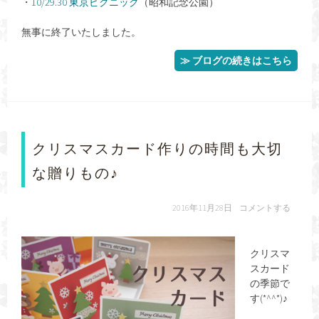
・
10/29.30 東京ピクニック
（昭和記念公園）
無事に終了いたしました。
≫ ブログの続きはこちら
クリスマスカード作りの時間も大切
な贈りもの♪
2016年11月28日
コメントする
クリスマ
スカード
の季節で
す(*^^*)♪