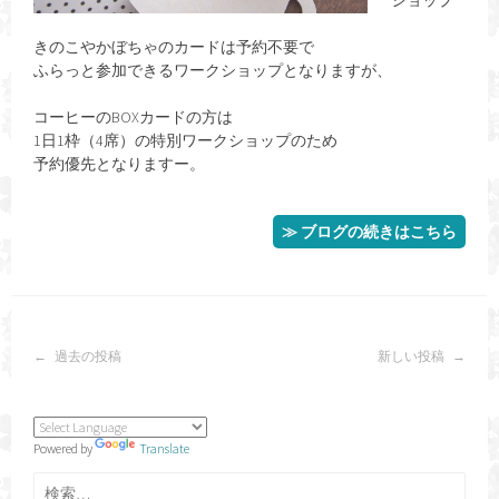
ショップ
きのこやかぼちゃのカードは予約不要で
ふらっと参加できるワークショップとなりますが、
コーヒーのBOXカードの方は
1日1枠（4席）の特別ワークショップのため
予約優先となりますー。
≫ ブログの続きはこちら
投
過去の投稿
新しい投稿
稿
ナ
ビ
ゲ
Powered by
Translate
ー
シ
検