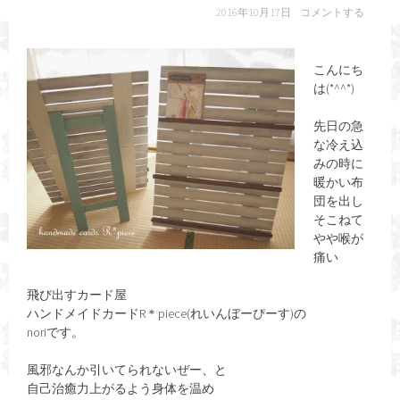
2016年10月17日
コメントする
こんにち
は(*^^*)
先日の急
な冷え込
みの時に
暖かい布
団を出し
そこねて
やや喉が
痛い
飛び出すカード屋
ハンドメイドカードR＊piece(れいんぼーぴーす)の
noriです。
風邪なんか引いてられないぜー、と
自己治癒力上がるよう身体を温め