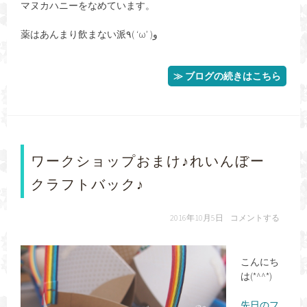
マヌカハニーをなめています。
薬はあんまり飲まない派٩( ‘ω’ )و
≫ ブログの続きはこちら
ワークショップおまけ♪れいんぼー
クラフトバック♪
2016年10月5日
コメントする
こんにち
は(*^^*)
先日のフ