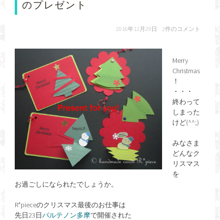
のプレゼント
2016年12月29日
2件のコメント
Merry
Christmas
！
・・・
終わって
しまった
けど(^^;)
みなさま
どんなク
リスマス
を
お過ごしになられたでしょうか。
R*pieceのクリスマス最後のお仕事は
先日23日
パルテノン多摩
で開催された