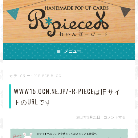
コ
ン
テ
ン
ツ
へ
ス
手作りの飛び出すカードとHAPPYをお届けします
キ
メニュー
ハンドメイドカード
ッ
プ
R*PIECE(れいんぼーぴ
カテゴリー:
R*PIECE BLOG
ーす)
WWW15.OCN.NE.JP/~R-PIECEは旧サイ
トのURLです
2017年9月21日
コメントする