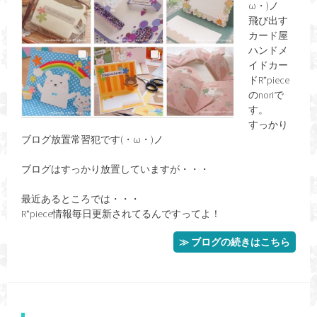
ω・)ノ
飛び出す
カード屋
ハンドメ
イドカー
ドR*piece
のnoriで
す。
すっかり
ブログ放置常習犯です(・ω・)ノ
ブログはすっかり放置していますが・・・
最近あるところでは・・・
R*piece情報毎日更新されてるんですってよ！
≫ ブログの続きはこちら