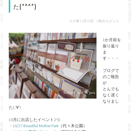
た(*^^*)
2016年11月30日
2件のコメント
1か月前を
振り返り
ま
す・・・
ブログで
のご報告
が
とんでも
なく遅く
なりまし
た(;’∀’)
10月に出店したイベント2つ
・
10/27 Beautiful Mother Park
（代々木公園）