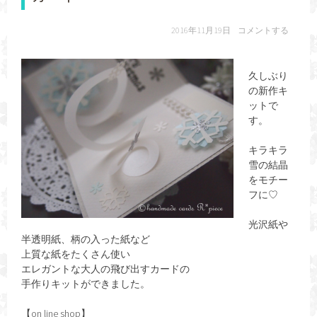
2016年11月19日
コメントする
久しぶり
の新作キ
ットで
す。
キラキラ
雪の結晶
をモチー
フに♡
光沢紙や
半透明紙、柄の入った紙など
上質な紙をたくさん使い
エレガントな大人の飛び出すカードの
手作りキットができました。
【on line shop】