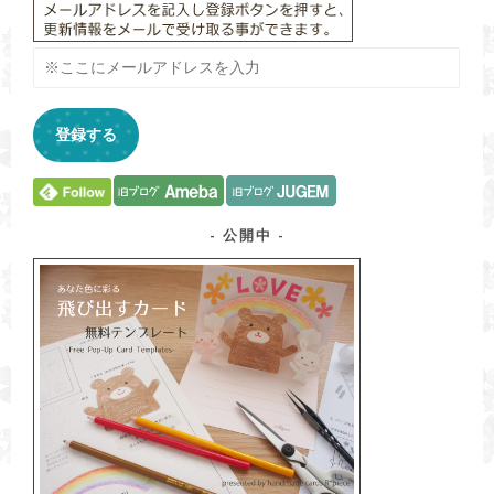
※
こ
こ
に
登録する
メ
ー
ル
ア
ド
公開中
レ
ス
を
入
力