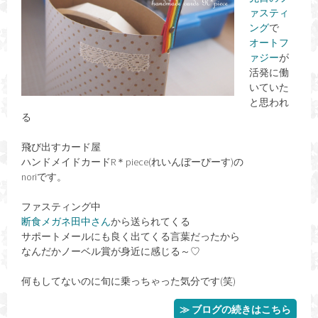
ァスティ
ング
で
オートフ
ァジー
が
活発に働
いていた
と思われ
る
飛び出すカード屋
ハンドメイドカードR＊piece(れいんぼーぴーす)の
noriです。
ファスティング中
断食メガネ田中さん
から送られてくる
サポートメールにも良く出てくる言葉だったから
なんだかノーベル賞が身近に感じる～♡
何もしてないのに旬に乗っちゃった気分です(笑)
≫ ブログの続きはこちら