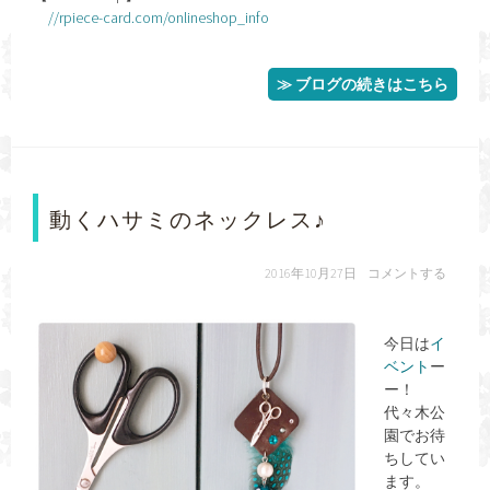
//rpiece-card.com/onlineshop_info
≫ ブログの続きはこちら
動くハサミのネックレス♪
2016年10月27日
コメントする
今日は
イ
ベント
ー
ー！
代々木公
園でお待
ちしてい
ます。