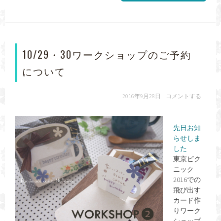
10/29・30ワークショップのご予約
について
2016年9月28日
コメントする
先日お知
らせしま
した
東京ピク
ニック
2016での
飛び出す
カード作
りワーク