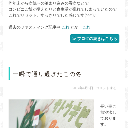
昨年末から病院への泊まり込みの看病などで
コンビニご飯が増えたりと食生活が乱れてしまっていたので
これでリセット、すっきりでした感じです(*^^*)v
過去のファスティング記事⇒
これ
とか
これ
≫ ブログの続きはこちら
一瞬で通り過ぎたこの冬
2017年4月6日
コメントする
長い事ご
無沙汰し
ておりま
す。