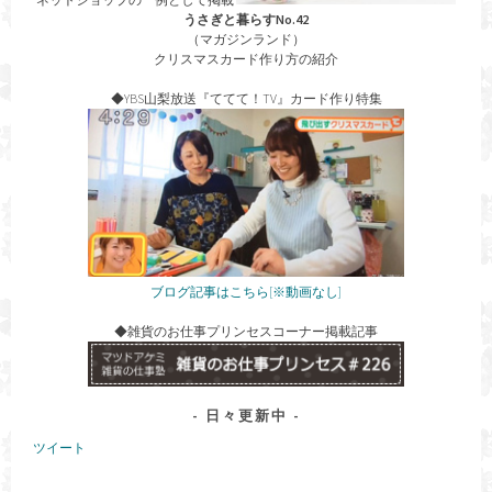
うさぎと暮らすNo.42
（マガジンランド）
クリスマスカード作り方の紹介
◆YBS山梨放送『ててて！TV』カード作り特集
ブログ記事はこちら[※動画なし]
◆雑貨のお仕事プリンセスコーナー掲載記事
日々更新中
ツイート