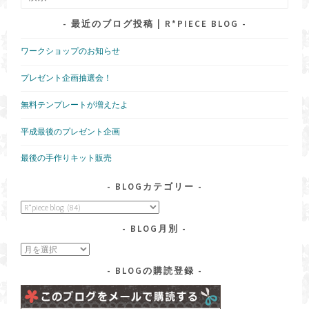
ョ
索:
ン
最近のブログ投稿 | R*PIECE BLOG
ワークショップのお知らせ
プレゼント企画抽選会！
無料テンプレートが増えたよ
平成最後のプレゼント企画
最後の手作りキット販売
BLOGカテゴリー
blog
カ
BLOG月別
テ
ゴ
blog
リ
月
ー
BLOGの購読登録
別