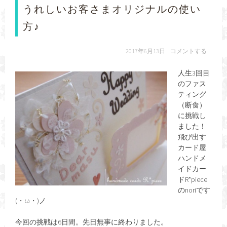
うれしいお客さまオリジナルの使い
方♪
2017年6月13日
コメントする
人生3回目
のファス
ティング
（断食）
に挑戦し
ました！
飛び出す
カード屋
ハンドメ
イドカー
ドR*piece
のnoriです
(・ω・)ノ
今回の挑戦は6日間。先日無事に終わりました。