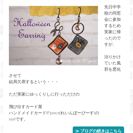
先日中学
校の同窓
会に参加
するため
実家に帰
ったので
すが、
治りかけ
ていた風
邪を悪化
させて
結局欠席するという・・・
ただ実家にゆっくりしに行っただけの
飛び出すカード屋
ハンドメイドカードR*piece(れいんぼーぴーす)の
noriです。
≫ ブログの続きはこちら