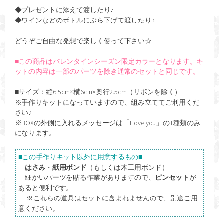
◆プレゼントに添えて渡したり♪
◆ワインなどのボトルにぶら下げて渡したり♪
どうぞご自由な発想で楽しく使って下さい☆
■この商品はバレンタインシーズン限定カラーとなります。キ
ットの内容は一部のパーツを除き通常のセットと同じです。
■サイズ：縦6.5cm×横6cm×奥行2.5cm（リボンを除く）
※手作りキットになっていますので、組み立ててご利用くだ
さい♪
※BOXの外側に入れるメッセージは「I love you」の1種類のみ
になります。
■この手作りキット以外に用意するもの■
はさみ
・
紙用ボンド
（もしくは木工用ボンド）
細かいパーツを貼る作業がありますので、
ピンセット
が
あると便利です。
※これらの道具はセットに含まれませんので、別途ご用
意ください。