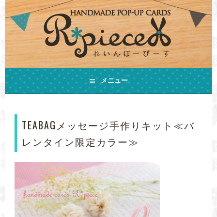
コ
ン
テ
ン
ツ
へ
ス
手作りの飛び出すカードとHAPPYをお届けします
キ
メニュー
ハンドメイドカード
ッ
プ
R*PIECE(れいんぼーぴ
TEABAGメッセージ手作りキット≪バ
ーす)
レンタイン限定カラー≫