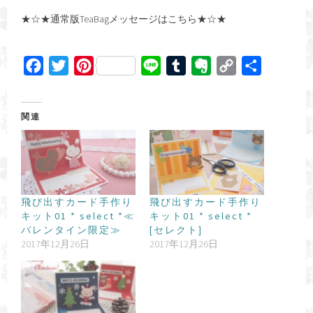
★☆★通常版TeaBagメッセージはこちら★☆★
F
T
P
L
T
E
C
共
a
w
i
i
u
v
o
有
c
i
n
n
m
e
p
関連
e
t
t
e
b
r
y
b
t
e
l
n
L
o
e
r
r
o
i
o
r
e
t
n
k
s
e
k
飛び出すカード手作り
飛び出すカード手作り
キット01 * select *≪
キット01 * select *
t
バレンタイン限定≫
[セレクト]
2017年12月26日
2017年12月26日