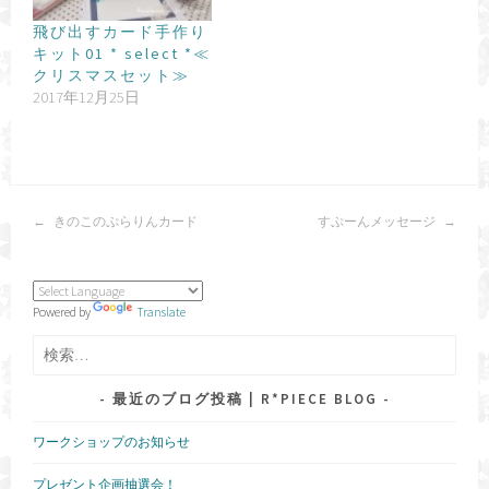
飛び出すカード手作り
キット01 * select *≪
クリスマスセット≫
2017年12月25日
投
きのこのぷらりんカード
すぷーんメッセージ
稿
ナ
ビ
ゲ
Powered by
Translate
ー
シ
検
ョ
索:
ン
最近のブログ投稿 | R*PIECE BLOG
ワークショップのお知らせ
プレゼント企画抽選会！