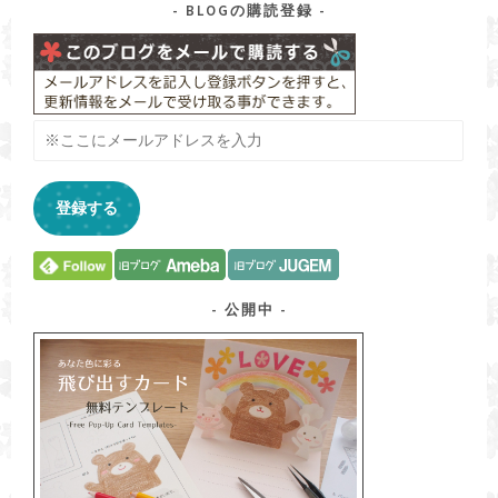
ー
BLOGの購読登録
別
※
こ
こ
に
登録する
メ
ー
ル
ア
ド
公開中
レ
ス
を
入
力