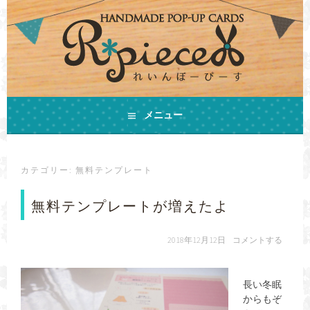
コ
ン
テ
ン
ツ
へ
ス
手作りの飛び出すカードとHAPPYをお届けします
キ
メニュー
ハンドメイドカード
ッ
プ
R*PIECE(れいんぼーぴ
カテゴリー:
無料テンプレート
ーす)
無料テンプレートが増えたよ
2018年12月12日
コメントする
長い冬眠
からもぞ